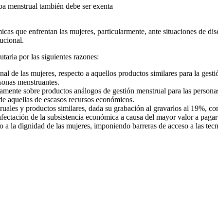
pa menstrual también debe ser exenta
icas que enfrentan las mujeres, particularmente, ante situaciones de disc
ucional.
taria por las siguientes razones:
al de las mujeres, respecto a aquellos productos similares para la gestió
rsonas menstruantes.
riamente sobre productos análogos de gestión menstrual para las persona
de aquellas de escasos recursos económicos.
truales y productos similares, dada su grabación al gravarlos al 19%, co
afectación de la subsistencia económica a causa del mayor valor a pagar 
cho a la dignidad de las mujeres, imponiendo barreras de acceso a las te