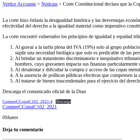
Vertice Accounts
>
Noticias
>
Corte Constitucional declara que la Co
La corte hizo énfasis la desigualdad histórica y las desventajas económ
efectividad del derecho a la igualdad material como imperativo constit
La corte encontró vulnerados los principios de igualdad y equidad tribu
Al gravar a la tarifa plena del IVA (19%) solo al grupo poblacion
suplir una necesidad biológica que solo es predicable de las pe
Al brindar un tratamiento discriminatorio e inequitativo tributa
hombres, cuyo gravamen impacta sus finanzas particularmente 
Al desalentar y dificultar la compra y acceso de las copas mens
A la ausencia de políticas públicas efectivas que compensen la 
Al tratarse de bienes trascendentales para el ejercicio del dere
Descarga el comunicado oficial de la Dian
CompreCConstC102_2021-4
Descarga
CompreCConstC102_2021
0
Shares
Deja tu comentario