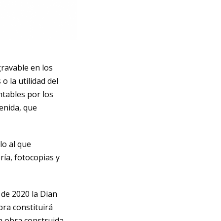
gravable en los
 la utilidad del
ntables por los
enida, que
lo al que
ía, fotocopias y
 de 2020 la Dian
bra constituirá
a obra construida.