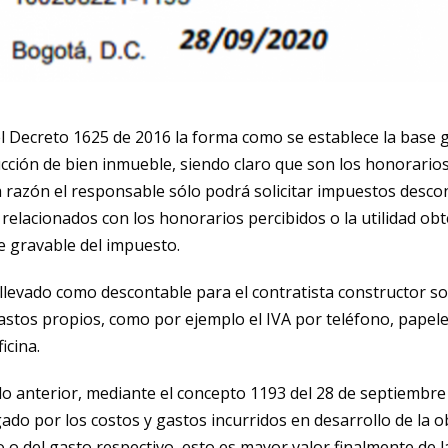
 del Decreto 1625 de 2016 la forma como se establece la base 
cción de bien inmueble, siendo claro que son los honorarios o
a razón el responsable sólo podrá solicitar impuestos desco
relacionados con los honorarios percibidos o la utilidad obt
e gravable del impuesto.
 llevado como descontable para el contratista constructor so
stos propios, como por ejemplo el IVA por teléfono, papeler
icina.
o anterior, mediante el concepto 1193 del 28 de septiembre
gado por los costos y gastos incurridos en desarrollo de la o
o o del gasto respectivo, esto es mayor valor finalmente de l