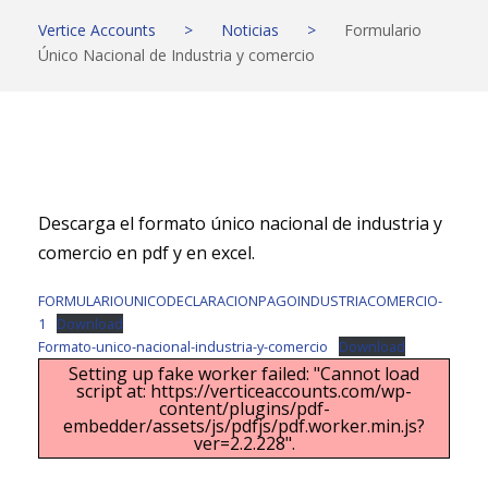
Vertice Accounts
>
Noticias
>
Formulario
Único Nacional de Industria y comercio
Descarga el formato único nacional de industria y
comercio en pdf y en excel.
FORMULARIOUNICODECLARACIONPAGOINDUSTRIACOMERCIO-
1
Download
Formato-unico-nacional-industria-y-comercio
Download
Setting up fake worker failed: "Cannot load
script at: https://verticeaccounts.com/wp-
content/plugins/pdf-
embedder/assets/js/pdfjs/pdf.worker.min.js?
ver=2.2.228".