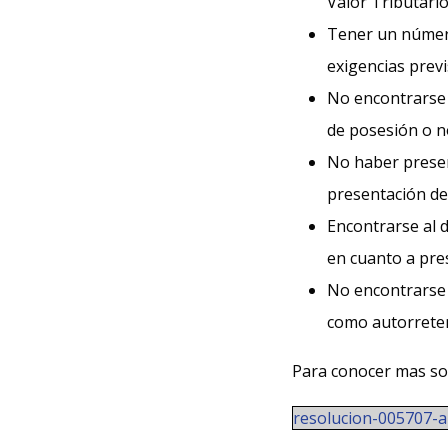
Valor Tributario
Tener un número
exigencias previ
No encontrarse 
de posesión o n
No haber presen
presentación de 
Encontrarse al d
en cuanto a pres
No encontrarse 
como autorrete
Para conocer mas sob
resolucion-005707-