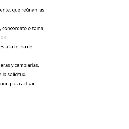
uente, que reúnan las
n, concordato o toma
ión.
s a la fecha de
neras y cambiarias,
la solicitud.
ción para actuar