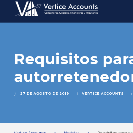
Requisitos par
autorretenedor
27 DE AGOSTO DE 2019
VERTICE ACCOUNTS
Vertice Accounts
>
Noticias
>
Requisitos para s